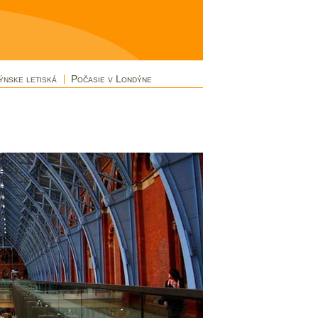
ýnske letiská
Počasie v Londýne