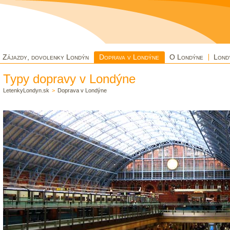
Zájazdy, dovolenky Londýn
Doprava v Londýne
O Londýne
Lond
Typy dopravy v Londýne
LetenkyLondyn.sk
>
Doprava v Londýne