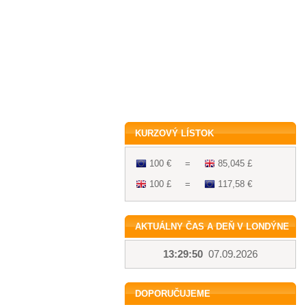
KURZOVÝ LÍSTOK
100 €
=
85,045 £
100 £
=
117,58 €
AKTUÁLNY ČAS A DEŇ V LONDÝNE
13:29:50
07.09.2026
DOPORUČUJEME