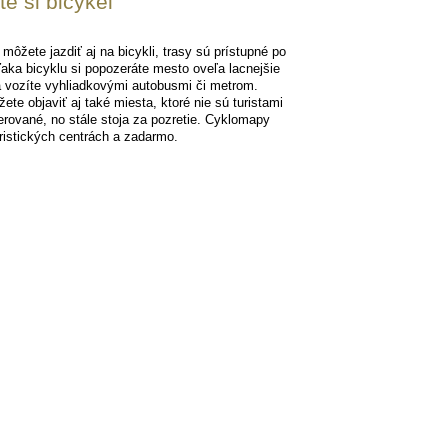
te si bicykel
môžete jazdiť aj na bicykli, trasy sú prístupné po
ďaka bicyklu si popozeráte mesto oveľa lacnejšie
 vozíte vyhliadkovými autobusmi či metrom.
te objaviť aj také miesta, ktoré nie sú turistami
ferované, no stále stoja za pozretie. Cyklomapy
uristických centrách a zadarmo.