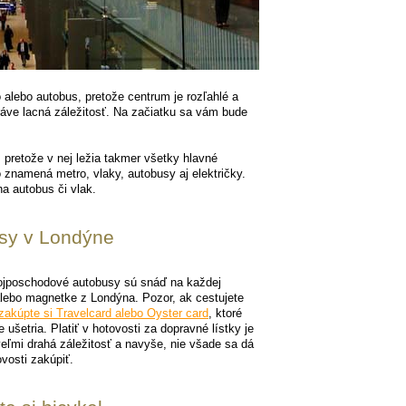
 alebo autobus, pretože centrum je rozľahlé a
ráve lacná záležitosť. Na začiatku sa vám bude
 pretože v nej ležia takmer všetky hlavné
znamená metro, vlaky, autobusy aj električky.
na autobus či vlak.
sy v Londýne
ojposchodové autobusy sú snáď na každej
alebo magnetke z Londýna. Pozor, ak cestujete
zakúpte si Travelcard alebo Oyster card
, ktoré
ušetria. Platiť v hotovosti za dopravné lístky je
eľmi drahá záležitosť a navyše, nie všade sa dá
ovosti zakúpiť.