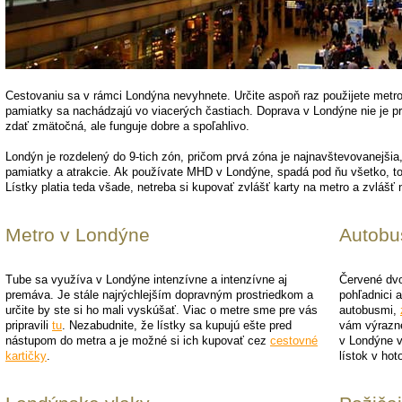
Cestovaniu sa v rámci Londýna nevyhnete. Určite aspoň raz použijete metro
pamiatky sa nachádzajú vo viacerých častiach. Doprava v Londýne nie je p
zdať zmätočná, ale funguje dobre a spoľahlivo.
Londýn je rozdelený do 9-tich zón, pričom prvá zóna je najnavštevovanejšia,
pamiatky a atrakcie. Ak používate MHD v Londýne, spadá pod ňu všetko, to 
Lístky platia teda všade, netreba si kupovať zvlášť karty na metro a zvlášť 
Metro v Londýne
Autobu
Tube sa využíva v Londýne intenzívne a intenzívne aj
Červené dv
premáva. Je stále najrýchlejším dopravným prostriedkom a
pohľadnici 
určite by ste si ho mali vyskúšať. Viac o metre sme pre vás
autobusmi,
pripravili
tu
. Nezabudnite, že lístky sa kupujú ešte pred
vám výrazne 
nástupom do metra a je možné si ich kupovať cez
cestovné
v Londýne v
kartičky
.
lístok v hot