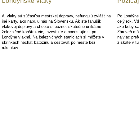
Londýnske vlaky
Požičaj
Aj vlaky sú súčasťou mestskej dopravy, nefungujú zvlášť na
Po Londýne 
iné karty, ako napr. u nás na Slovensku. Ak ste fanúšik
celý rok. V
vlakovej dopravy a chcete si pozrieť skutočne unikátne
ako keby sa
železničné konštrukcie, investujte a pocestujte si po
Zároveň môže
Londýne vlakmi. Na železničných staniciach si môžete v
najviac pre
skrinkách nechať batožinu a cestovať po meste bez
získate v t
ruksakov.