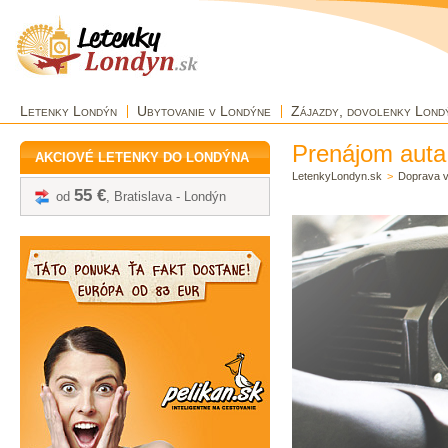
Letenky Londýn
Ubytovanie v Londýne
Zájazdy, dovolenky Lond
Prenájom auta
AKCIOVÉ LETENKY DO LONDÝNA
LetenkyLondyn.sk
>
Doprava 
55 €
od
, Bratislava - Londýn