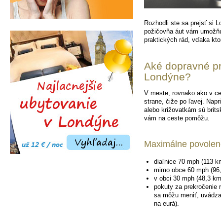
Rozhodli ste sa prejsť si 
požičovňa áut vám umožňuj
praktických rád, vďaka kt
Aké dopravné pr
Londýne?
V meste, rovnako ako v ce
strane, čiže po ľavej. Na
alebo križovatkám sú britsk
vám na ceste pomôžu.
Maximálne povolené
diaľnice 70 mph (113 k
mimo obce 60 mph (96,
v obci 30 mph (48,3 km
pokuty za prekročenie r
sa môžu meniť, uvádza
na eurá).