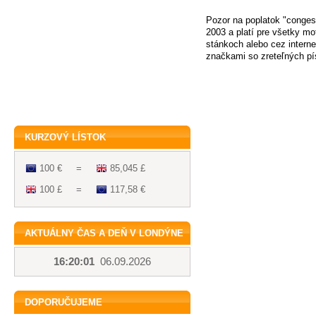
Pozor na poplatok "congest
2003 a platí pre všetky mo
stánkoch alebo cez interne
značkami so zreteľných pí
KURZOVÝ LÍSTOK
100 €
=
85,045 £
100 £
=
117,58 €
AKTUÁLNY ČAS A DEŇ V LONDÝNE
16:20:01
06.09.2026
DOPORUČUJEME