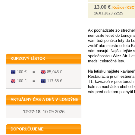
13,00 €
,
Košice (KSC
16.03.2023 22:25
Ak pochádzate zo stredné
nemusíte letieť do Londýna
vám tiež ponúka lety do Lo
zvoliť ako miesto odletu K
vám pasujú. Najčastejšie s
spoločnosťou Wizz Air. Let
KURZOVÝ LÍSTOK
medzi celoročné lety.
Na letisku nájdete kaviare
100 €
=
85,045 £
Reštaurácia je umiestnená 
100 £
=
117,58 €
T1, kaviareň v priestoroch
hale sa nachádza obchod s
vás pred odletom pochytil 
AKTUÁLNY ČAS A DEŇ V LONDÝNE
12:27:19
10.09.2026
DOPORUČUJEME