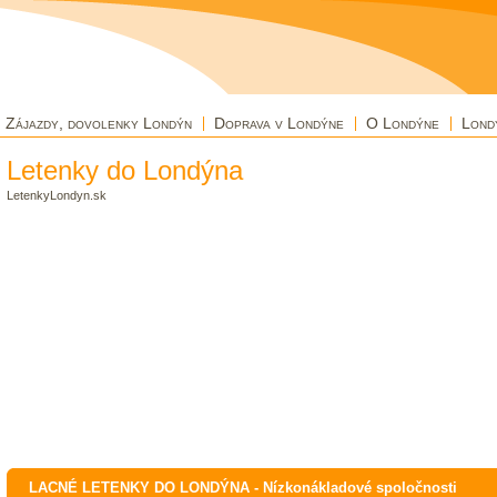
Zájazdy, dovolenky Londýn
Doprava v Londýne
O Londýne
Lond
Letenky do Londýna
LetenkyLondyn.sk
LACNÉ LETENKY DO LONDÝNA - Nízkonákladové spoločnosti