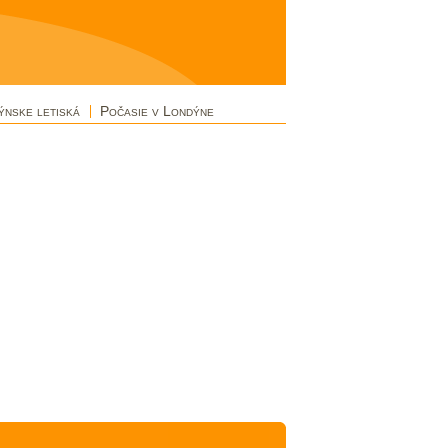
ýnske letiská
Počasie v Londýne