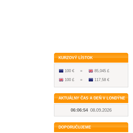
KURZOVÝ LÍSTOK
100 €
=
85,045 £
100 £
=
117,58 €
AKTUÁLNY ČAS A DEŇ V LONDÝNE
06:06:54
08.09.2026
DOPORUČUJEME