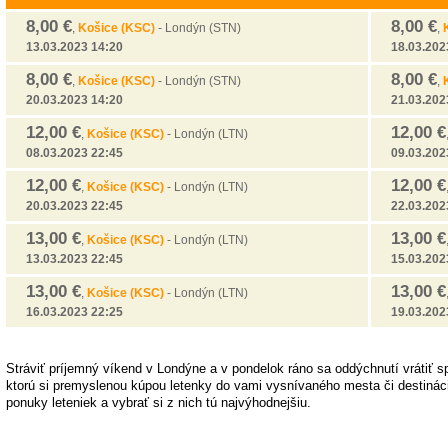
8,00 €
8,00 €
,
Košice (KSC)
-
Londýn (STN)
,
13.03.2023 14:20
18.03.202
8,00 €
8,00 €
,
Košice (KSC)
-
Londýn (STN)
,
20.03.2023 14:20
21.03.202
12,00 €
12,00 €
,
Košice (KSC)
-
Londýn (LTN)
08.03.2023 22:45
09.03.202
12,00 €
12,00 €
,
Košice (KSC)
-
Londýn (LTN)
20.03.2023 22:45
22.03.202
13,00 €
13,00 €
,
Košice (KSC)
-
Londýn (LTN)
13.03.2023 22:45
15.03.202
13,00 €
13,00 €
,
Košice (KSC)
-
Londýn (LTN)
16.03.2023 22:25
19.03.202
Stráviť príjemný víkend v Londýne a v pondelok ráno sa oddýchnutí vrátiť spä
ktorú si premyslenou kúpou letenky do vami vysnívaného mesta či destinácie
ponuky leteniek a vybrať si z nich tú najvýhodnejšiu.