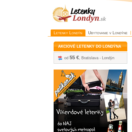
Letenky Londýn
Ubytovanie v Londýne
AKCIOVÉ LETENKY DO LONDÝNA
55 €
od
, Bratislava - Londýn