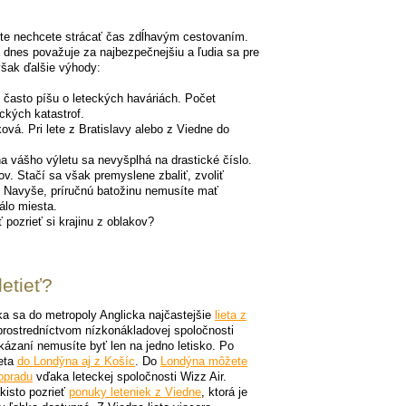
čite nechcete strácať čas zdĺhavým cestovaním.
dnes považuje za najbezpečnejšiu a ľudia sa pre
však ďalšie výhody:
 často píšu o leteckých haváriách. Počet
eckých katastrof.
ová. Pri lete z Bratislavy alebo z Viedne do
a vášho výletu sa nevyšplhá na drastické číslo.
ov. Stačí sa však premyslene zbaliť, zvoliť
zí. Navyše, príručnú batožinu nemusíte mať
álo miesta.
pozrieť si krajinu z oblakov?
letieť?
a sa do metropoly Anglicka najčastejšie
lieta z
prostredníctvom nízkonákladovej spoločnosti
kázaní nemusíte byť len na jedno letisko. Po
eta
do Londýna aj z Košíc
. Do
Londýna môžete
Popradu
vďaka leteckej spoločnosti Wizz Air.
akisto pozrieť
ponuky leteniek z Viedne
, ktorá je