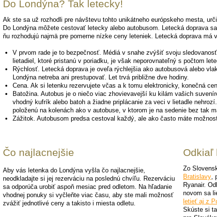
Do Londýna? Tak letecky!
Ak ste sa už rozhodli pre návštevu tohto unikátneho európskeho mesta, ur
Do Londýna môžete cestovať letecky alebo autobusom. Letecká doprava sa 
ňu rozhodujú najmä pre pomerne nízke ceny leteniek. Letecká doprava má 
V prvom rade je to bezpečnosť. Médiá v snahe zvýšiť svoju sledovanosť
lietadiel, ktoré pristanú v poriadku, je však neporovnateľný s počtom let
Rýchlosť. Letecká doprava je oveľa rýchlejšia ako autobusová alebo vlak
Londýna netreba ani prestupovať. Let trvá približne dve hodiny.
Cena. Ak si letenku rezervujete včas a k tomu elektronicky, konečná cen
Batožina. Autobus je o niečo viac zhovievavejší ku kilám vašich suvenír
vhodný kufrík alebo batoh a žiadne priplácanie za veci v lietadle nehro
položenú na kolenách ako v autobuse, v ktorom je na sedenie bez tak m
Zážitok. Autobusom predsa cestoval každý, ale ako často máte možnosť 
Čo najlacnejšie
Odkiaľ 
Zo Slovensk
Aby vás letenka do Londýna vyšla čo najlacnejšie,
Bratislavy
, 
neodkladajte si jej rezerváciu na poslednú chvíľu. Rezerváciu
Ryanair. Od
sa odporúča urobiť aspoň mesiac pred odletom. Na hľadanie
novom sa li
vhodnej ponuky si vyčleňte viac času, aby ste mali možnosť
letieť aj z 
zvážiť jednotlivé ceny a takisto i miesta odletu.
Skúste si t