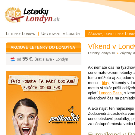
Letenky Londýn
Ubytovanie v Londýne
Zájazdy, dovolenky Lond
Víkend v Lond
AKCIOVÉ LETENKY DO LONDÝNA
LetenkyLondyn.sk
>
Zájazdy, 
55 €
od
, Bratislava - Londýn
Ak nemáte čas na týždňové
cene máte okrem letenky aj
tomu môžete aj za jeden v
menu –
libry
. Víkendy v L
mesta si skôr prišli oddýc
oplatí
London Pass
, s kto
víkendový čas na pamiatk
A ako nájsť ten najlacnejš
Zodpovedná cestovka vám p
cene letiskové poplatky, p
za nástupné miesta vedia k
Eurovíkend v Par