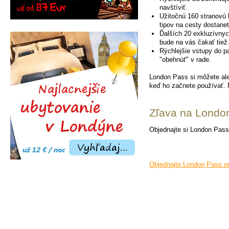
navštíviť.
Užitočnú 160 stranovú 
tipov na cesty dostane
Ďalších 20 exkluzívnyc
bude na vás čakať tiež
Rýchlejšie vstupy do 
"obehnúť" v rade.
London Pass si môžete ale 
keď ho začnete používať. N
Zľava na London
Objednajte si London Pass
Objednajte London Pass on