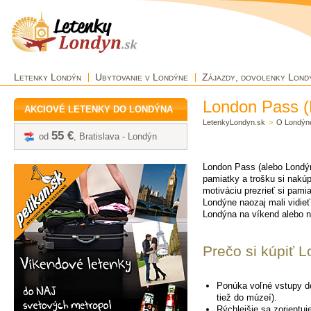
Letenky Londýn
Ubytovanie v Londýne
Zájazdy, dovolenky Lond
London Pass (
AKCIOVÉ LETENKY DO LONDÝNA
LetenkyLondyn.sk
>
O Londýn
55 €
od
, Bratislava - Londýn
London Pass (alebo Londýnsk
pamiatky a trošku si nakúp
motiváciu prezrieť si pamia
Londýne naozaj mali vidieť
Londýna na víkend alebo n
Prečo si kúpiť 
Ponúka voľné vstupy d
tiež do múzeí).
Rýchlejšie sa zorientuj