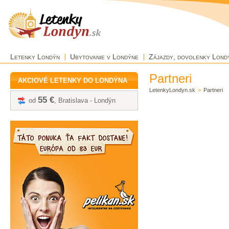
Letenky Londýn
Ubytovanie v Londýne
Zájazdy, dovolenky Lond
Partneri
AKCIOVÉ LETENKY DO LONDÝNA
LetenkyLondyn.sk
>
Partneri
55 €
od
, Bratislava - Londýn